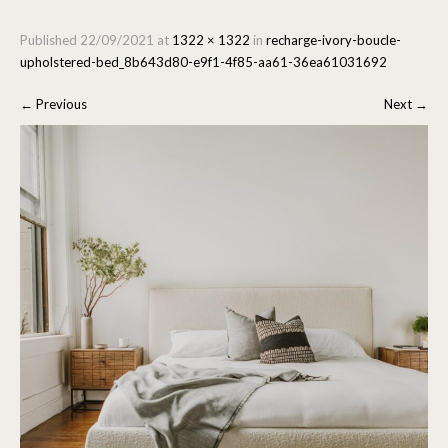
Published
22/09/2021
at
1322 × 1322
in
recharge-ivory-boucle-
upholstered-bed_8b643d80-e9f1-4f85-aa61-36ea61031692
←
Previous
Next
→