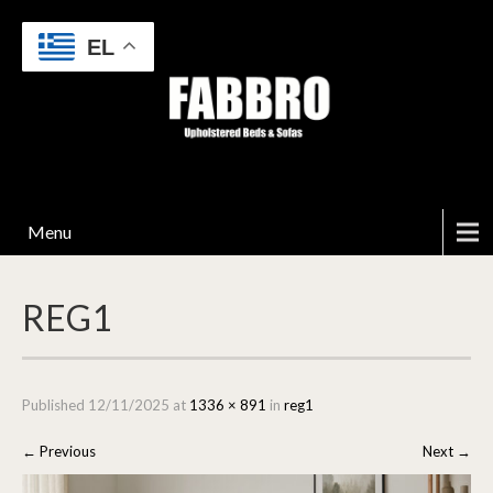
EL
Menu
REG1
Published
12/11/2025
at
1336 × 891
in
reg1
←
Previous
Next
→