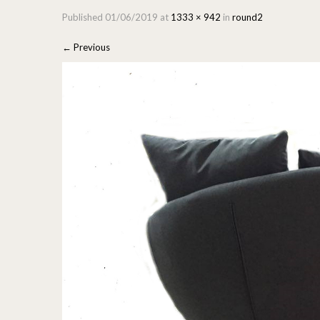
Published
01/06/2019
at
1333 × 942
in
round2
←
Previous