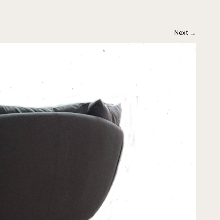
Next
→