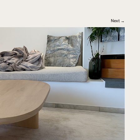
Next
→