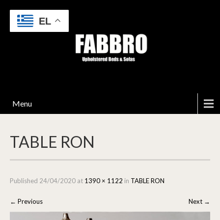
EL
Menu
TABLE RON
Published
24/04/2020
at
1390 × 1122
in
TABLE RON
←
Previous
Next
→