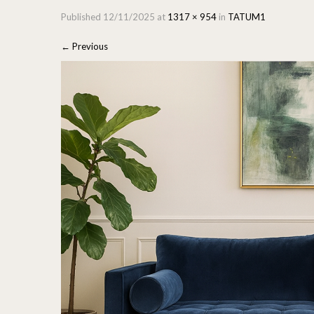
Published
12/11/2025
at
1317 × 954
in
TATUM1
←
Previous