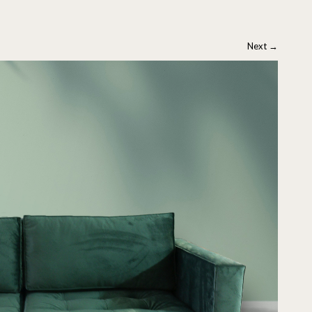
Next
→