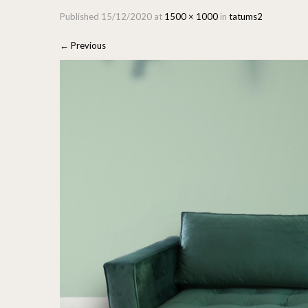
Published
15/12/2020
at
1500 × 1000
in
tatums2
←
Previous