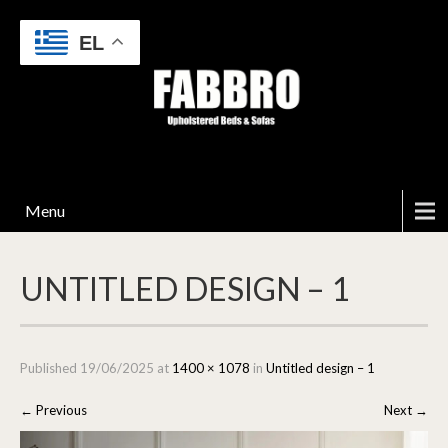
EL
Menu
UNTITLED DESIGN – 1
Published
19/06/2025
at
1400 × 1078
in
Untitled design – 1
←
Previous
Next
→