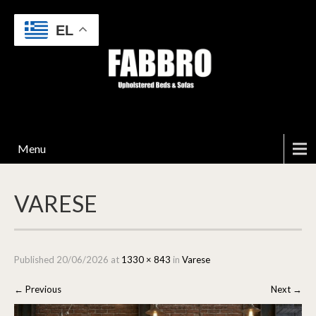
EL
Menu
VARESE
Published
20/06/2026
at
1330 × 843
in
Varese
←
Previous
Next
→