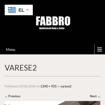
EL
Menu
VARESE2
Published
20/06/2026
at
1340 × 905
in
varese2
←
Previous
Next
→