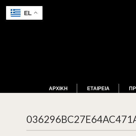
EL
ΑΡΧΙΚΉ
ΕΤΑΙΡΕΊΑ
ΠΡ
036296BC27E64AC471