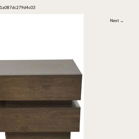
1a087dc279d4c03
Next
→