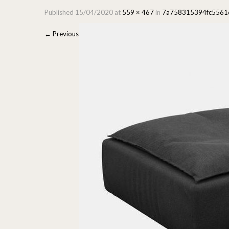
Published
15/04/2020
at
559 × 467
in
7a758315394fc5561
←
Previous