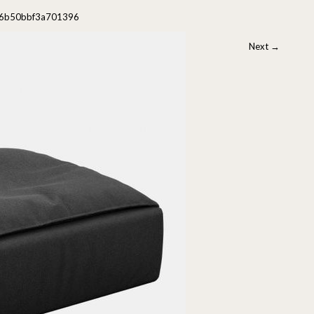
6b50bbf3a701396
Next
→