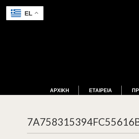
EL
ΑΡΧΙΚΉ
ΕΤΑΙΡΕΊΑ
ΠΡ
7A758315394FC55616